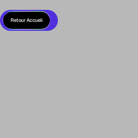
Retour Accueil
Seules 4 % des entreprises industrielles
déclarent avoir atteint un ROI significatif
grâce à l’IA dans leurs opérations (PWC,
2025). Ce chiffre ne traduit pas un
problème de technologie — les modèles
sont là, les architectures aussi.
Il révèle quelque chose de plus